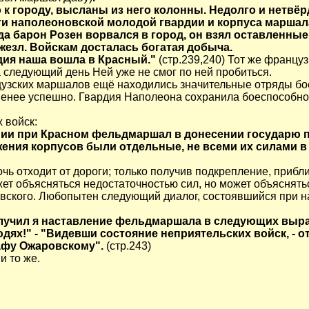
 к городу, высланы из него колонны. Недолго и нетвё
и наполеоновской молодой гвардии и корпуса маршала
гда барон Розен ворвался в город, он взял оставленные
жезл. Войскам досталась богатая добыча.
дия наша вошла в Красный."
(стр.239,240) Тот же францу
 следующий день Ней уже не смог по ней пробиться.
цузских маршалов ещё находились значительные отряды бо
 менее успешно. Гвардия Наполеона сохранила боеспособно
 войск:
ии при Красном фельдмаршал в донесении государю п
жения корпусов были отдельные, не всеми их силами в 
чь отходит от дороги; только получив подкрепление, прибли
ожет объясняться недостаточностью сил, но может объяснять
вского. Любопытен следующий диалог, состоявшийся при 
лучил я наставление фельдмаршала в следующих выраж
ях!" - "Видевши состояние неприятельских войск, - отве
рафу Ожаровскому".
(стр.243)
и то же.