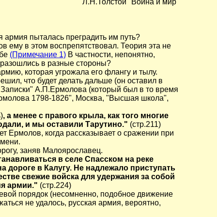
Л.Н.Толстой "Война и мир"
я армия пыталась преградить им путь?
ов ему в этом воспрепятствовал. Теория эта не
ебе
(Примечание 1)
В частности, непонятно,
 разошлись в разные стороны?
рмию, которая угрожала его флангу и тылу.
ешил, что будет делать дальше (он оставил в
"Записки" А.П.Ермолова (который был в то время
рмолова 1798-1826", Москва, "Высшая школа",
)
, а менее с правого крыла, как того многие
дали, и мы оставили Тарутино."
(стр.211)
т Ермолов, когда рассказывает о сражении при
емени.
рогу, заняв Малоярославец.
анавливаться в селе Спасском на реке
на дороге в Калугу. Не надлежало приступать
естве свежие войска для удержания за собой
ия армии."
(стр.224)
оевой порядок (несомненно, подобное движение
ться не удалось, русская армия, вероятно,