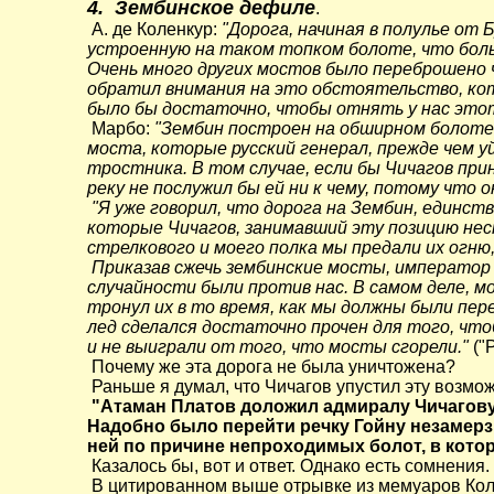
4. Зембинское дефиле
.
А. де Коленкур:
"Дорога, начиная в полулье от 
устроенную на таком топком болоте, что боль
Очень много других мостов было переброшено ч
обратил внимания на это обстоятельство, кот
было бы достаточно, чтобы отнять у нас это
Марбо:
"Зембин построен на обширном болоте,
моста, которые русский генерал, прежде чем уй
тростника. В том случае, если бы Чичагов пр
реку не послужил бы ей ни к чему, потому что
"Я уже говорил, что дорога на Зембин, единст
которые Чичагов, занимавший эту позицию неско
стрелкового и моего полка мы предали их огню
Приказав сжечь зембинские мосты, император н
случайности были против нас. В самом деле, м
тронул их в то время, как мы должны были пере
лед сделался достаточно прочен для того, что
и не выиграли от того, что мосты сгорели."
("Р
Почему же эта дорога не была уничтожена?
Раньше я думал, что Чичагов упустил эту возможн
"Атаман Платов доложил адмиралу Чичагову 
Надобно было перейти речку Гойну незамерз
ней по причине непроходимых болот, в котор
Казалось бы, вот и ответ. Однако есть сомнения.
В цитированном выше отрывке из мемуаров Колен