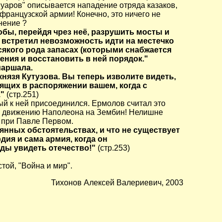
уаров" описывается нападение отряда казаков,
французской армии! Конечно, это ничего не
нение ?
обы, перейдя чрез неё, разрушить мосты и
 встретил невозможность идти на местечко
сякого рода запасах (которыми снабжается
ения и восстановить в ней порядок."
маршала.
нязя Кутузова. Вы теперь изволите видеть,
оящих в распоряжении вашем, когда с
."
(стр.251)
й к ней присоединился. Ермолов считал это
ть движению Наполеона на Зембин! Нелишне
 при Павле Первом.
янных обстоятельствах, и что не существует
ия и сама армия, когда он
жды увидеть отечество!"
(стр.253)
той, "Война и мир".
Тихонов Алексей Валериевич, 2003