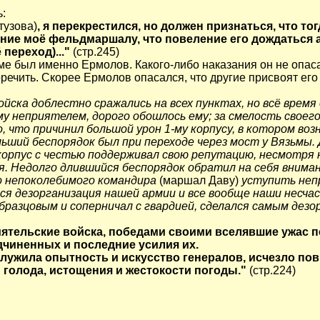
:
тузова)
, я перекрестился, но должен признаться, что то
ние моё фельдмаршалу, что повеление его дождаться а
 переход)..."
(стр.245)
е был именно Ермолов. Какого-либо наказания он не опаса
оречить. Скорее Ермолов опасался, что другие присвоят его 
йска доблестно сражались на всех пунктах, но всё время
у неприятелем, дорого обошлось ему; за смелость своег
, что причинил большой урон 1-му корпусу, в котором во
ьший беспорядок был при переходе через мост у Вязьмы. Д
орпус с честью поддерживал свою репутацию, несмотря н
. Недолго длившийся беспорядок обратил на себя внима
го непоколебимого командира
(маршал Даву)
уступить неп
 дезорганизация нашей армии и все вообще наши несчасть
разцовым и соперничал с гвардией, сделался самым дезор
ятельские войска, победами своими вселявшие ужас п
дчиненных и последние усилия их.
 служила опытность и искусство генералов, исчезло пов
 голода, истощения и жестокости погоды."
(стр.224)