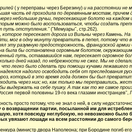
Брилей
( у переправы через Березину)
и на расстоянии не м
шая часть её проходила по деревянным мостам, причем д
ерез небольшие ручьи, пересекающие болото на каждом ш
орым можно было воспользоваться, чтобы создать препя
т путь отступления."
("Мемуары", стр.262).
 которое пересекает дорога из Вильны через Камень. На
ти, мог в одну минуту превратить в пепел, потому что в
инял эту разумную предосторожность, французской армии 
 она была бы остановлена огромным болотом, окружающим
венный путь, остававшийся нам, пересекает огромное бо
лько дней назад, по небрежности не сжег. Мы не сделали
, что легко было сделать при помощи кучами лежавшего 
адеялся надолго освободить себя от преследования русс
ороз, который в это время года должен бы был превратит
ходить через них; но, как только мы переправились, жест
бы выдержать на себе пушку. А так как то же самое прои
оссия первой половины 19-го века глазами иностранцев", Лен
ость просто потому, что не знал о ней, в силу недостаточно
о возвращении партии, посыланной им для истреблени
шую, хотя повсюду неглубокую, но невозможно было б
ых увязают лошади на всем расстоянии до самого бере
кура (министр двора Наполеона; при Бородине погиб его б