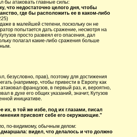
л бы атаковать главные силы:
у, что недостаточно целого дня, чтобы
нство, где бы расположить ее в каком-либо
225)
 даже в малейшей степени, поскольку он не
ератор попытается дать сражение, несмотря на
Кутузов просто развеял его опасения, дал
кольку полагал какие-либо сражения больше
жным.
ыл, безусловно, прав), поэтому для достижения
бегать (например, чтобы привести в Европу как
таковал французов, в первый раз, и, вероятно,
л в духе его общих указаний, значит, Кутузов
енной инициативе.
х, в той же избе, под их глазами, писал
омнения присвоят себе его окружающие."
ло, по-видимому, обычным делом:
дмаршала: видел, что делалось и что должно