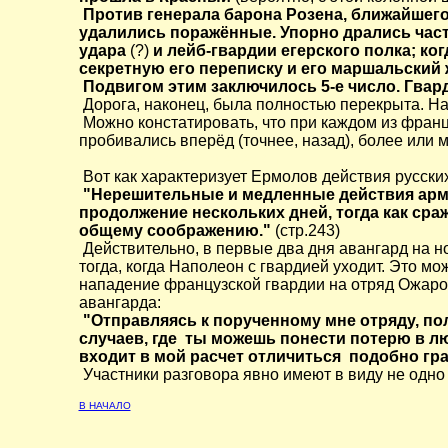
Против генерала барона Розена, ближайшего
удалились поражённые. Упорно дрались част
удара
(?)
и лейб-гвардии егерского полка; ко
секретную его переписку и его маршальский 
Подвигом этим заключилось 5-е число. Гвар
Дорога, наконец, была полностью перекрыта. На
Можно констатировать, что при каждом из фран
пробивались вперёд (точнее, назад), более или
Tikhonov Alexey Valerievich
Вот как характеризует Ермолов действия русских
"Нерешительные и медленные действия арм
продолжение нескольких дней, тогда как сра
общему соображению."
(стр.243)
Действительно, в первые два дня авангард на но
тогда, когда Наполеон с гвардией уходит. Это м
нападение французской гвардии на отряд Ожаро
авангарда:
"Отправляясь к порученному мне отряду, по
случаев, где ты можешь понести потерю в люд
входит в мой расчет отличиться подобно г
Участники разговора явно имеют в виду не одно 
В НАЧАЛО