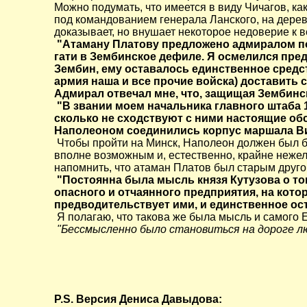
Можно подумать, что имеется в виду Чичагов, к
под командованием генерала Ланского, на дере
доказывает, но внушает некоторое недоверие к
"Атаману Платову предложено адмиралом посл
гати в Зембинское дефиле. Я осмелился пре
Зембин, ему оставалось единственное средс
армия наша и все прочие войска) доставить 
Адмирал отвечал мне, что, защищая Зембинс
"В звании моем начальника главного штаба 1
сколько не сходствуют с ними настоящие обс
Наполеоном соединились корпус маршала Ви
Чтобы пройти на Минск, Наполеон должен был бы
вполне возможным и, естественно, крайне неже
напомнить, что атаман Платов был старым друг
"Постоянна была мысль князя Кутузова о том
опасного и отчаянного предприятия, на кото
предводительствует ими, и единственное ос
Я полагаю, что такова же была мысль и самого Е
"Бессмысленно было становиться на дороге лю
P.S. Версия Дениса Давыдова: