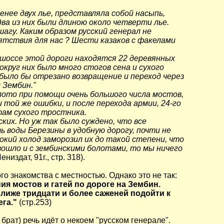
енее двух лье, представляла собой насыпь,
ва из них были длиною около четверти лье.
агу. Каким образом русский генерал не
тствия для нас ? Шести казаков с факелами
 шоссе этой дороги находятся 22 деревянных
округ них было много стогов сена и сухого
было бы отрезано возвращение и переход через
 Зембин."
лото при помощи очень большого числа мостов,
 той же ошибки, и после перехода армии, 24-го
там сухого тростника.
ких. Но уж так было суждено, что все
ь воды Березины в удобную дорогу, почти не
окий холод заморозил их до такой степени, что
зошло и с зембинскими болотами, то мы ничего
издат, 91г., стр. 318).
го знакомства с местностью. Однако это не так:
я мостов и гатей по дороге на Зембин.
лиже тридцати и более саженей подойти к
га."
(стр.253)
рат) речь идёт о некоем "русском генерале".