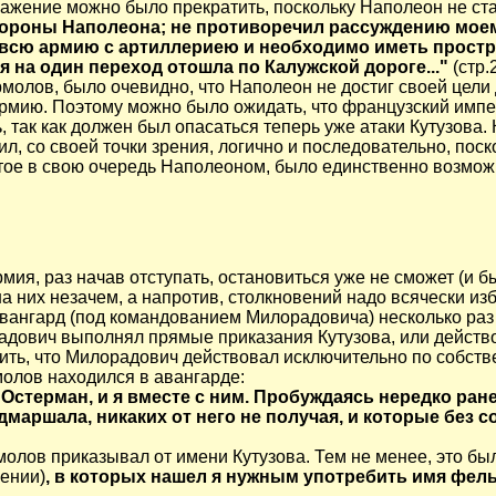
жение можно было прекратить, поскольку Наполеон не ста
стороны Наполеона; не противоречил рассуждению моем
всю армию с артиллериею и необходимо иметь простра
 на один переход отошла по Калужской дороге..."
(стр.
молов, было очевидно, что Наполеон не достиг своей цели
 армию. Поэтому можно было ожидать, что французский имп
 так как должен был опасаться теперь уже атаки Кутузова. 
ил, со своей точки зрения, логично и последовательно, пос
ятое в свою очередь Наполеоном, было единственно возмо
мия, раз начав отступать, остановиться уже не сможет (и б
на них незачем, а напротив, столкновений надо всячески из
ангард (под командованием Милорадовича) несколько раз а
дович выполнял прямые приказания Кутузова, или действова
ить, что Милорадович действовал исключительно по собств
олов находился в авангарде:
терман, и я вместе с ним. Пробуждаясь нередко ранее и
аршала, никаких от него не получая, и которые без с
олов приказывал от имени Кутузова. Тем не менее, это бы
ении)
, в которых нашел я нужным употребить имя фель