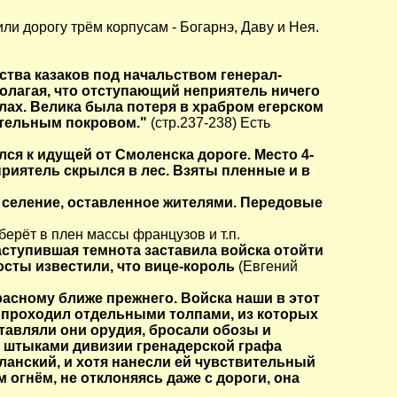
и дорогу трём корпусам - Богарнэ, Даву и Нея.
ства казаков под начальством генерал-
олагая, что отступающий неприятель ничего
ах. Велика была потеря в храбром егерском
ительным покровом."
(стр.237-238) Есть
лся к идущей от Смоленска дороге. Место 4-
еприятель скрылся в лес. Взяты пленные и в
, селение, оставленное жителями. Передовые
 берёт в плен массы французов и т.п.
аступившая темнота заставила войска отойти
осты известили, что вице-король
(Евгений
Красному ближе прежнего. Войска наши в этот
 проходил отдельными толпами, из которых
тавляли они орудия, бросали обозы и
д штыками дивизии гренадерской графа
уланский, и хотя нанесли ей чувствительный
 огнём, не отклоняясь даже с дороги, она