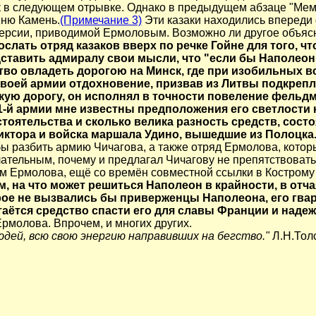
ак в следующем отрывке. Однако в предыдущем абзаце "Мем
вню Камень.
(Примечание 3)
Эти казаки находились впереди 
 версии, приводимой Ермоловым. Возможно ли другое объяс
ать отряд казаков вверх по речке Гойне для того, чт
дставить адмиралу свои мысли, что "если бы Наполеон
тво овладеть дорогою на Минск, где при изобильных в
своей армии отдохновение, призвав из Литвы подкрепл
кую дорогу, он исполнял в точности повеление фельд
-й армии мне известны предположения его светлости к
тоятельства и сколько велика разность средств, сост
ктора и войска маршала Удино, вышедшие из Полоцка
 разбить армию Чичагова, а также отряд Ермолова, которы
лательным, почему и предлагал Чичагову не препятствова
ом Ермолова, ещё со времён совместной ссылки в Кострому
, на что может решиться Наполеон в крайности, в отча
рое не вызвались бы приверженцы Наполеона, его гвард
таётся средство спасти его для славы Франции и наде
рмолова. Впрочем, и многих других.
дей, всю свою энергию направивших на бегство."
Л.Н.Толс