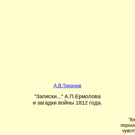
А.В.Тихонов
"Записки..." А.П.Ермолова
и загадки войны 1812 года.
"К
перио
чувст