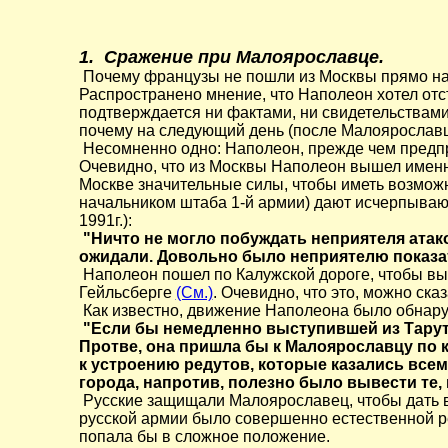
1. Сражение при Малоярославце.
Почему французы не пошли из Москвы прямо на 
Распространено мнение, что Наполеон хотел отст
подтверждается ни фактами, ни свидетельствами
почему на следующий день (после Малоярославц
Несомненно одно: Наполеон, прежде чем предпри
Очевидно, что из Москвы Наполеон вышел именно 
Москве значительные силы, чтобы иметь возможн
начальником штаба 1-й армии) дают исчерпывающ
1991г.):
"Ничто не могло побуждать неприятеля ата
ожидали. Довольно было неприятелю показат
Наполеон пошел по Калужской дороге, чтобы вы
Гейльсберге
(См.)
.
Очевидно, что это, можно ска
Как известно, движение Наполеона было обнаруж
"Если бы немедленно выступившей из Тарути
Протве, она пришла бы к Малоярославцу по к
к устроению редутов, которые казались всем
города, напротив, полезно было вывести те
Русские защищали Малоярославец, чтобы дать в
русской армии было совершенно естественной ре
попала бы в сложное положение.