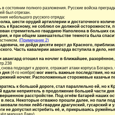
в состоянии полного разложения. Русские войска преградил
ей был отрезан.
ния небольшого русского отряда:
полка, шести орудий артиллерии и достаточного количе
ь к Красному, не соблюл он должной осторожности, п
ован стремительно гвардиею Наполеона в больших сил
ерия, и при общем замешательстве темнота была спас
астником.
(Примечание 2)
адовича, не дойдя десяти верст до Красного, приблизи
вского. Часть кавалерии авангарда вступила в дело, н
и авангард отошел на ночлег в ближайшее, разорённое
тр.238
д снова подходит к дороге, отражает атаки корпуса Богарнэ,
о дня
(4-го ноября)
мог иметь важные последствия, но н
 прежний ночлег. Расположенные сторожевые казачьи п
narod.ru
вратясь к большой дороге, стал параллельно ей, но к 
 вдали неприятель в продолжение большей части дня
овершенном расстройстве. Под огнём батарей наших ос
 в леса. Некоторые отважно прошли далее, но пали по
таковали полки лейб-гвардии драгунский, гусарский и 
оги не допустил истребить её, и, прикрываясь ружейным
 шёл маршал Даву)
.