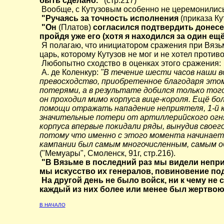
быть сделано."
(стр.217)
Вообще, с Кутузовым особенно не церемонились
"Ручаясь за точность исполнения
(приказа Ку
"Он
(Платов)
согласился подтвердить донесе
пройдя уже его (хотя я находился за один ещё
Я полагаю, что инициатором сражения при Вязьм
царь, которому Кутузов не мог и не хотел против
Любопытно сходство в оценках этого сражения:
А. де Коленкур:
"В течение шести часов наши во
превосходство, приобретенное благодаря этом
потерями, а в результате добился только того
он проходил мимо корпуса вице-короля. Ещё бол
помощи отражать нападение неприятеля, 1-й к
значительные потери от артиллерийского огня
корпуса впервые покидали ряды, вынудив свое
потому что именно с этого момента начинается
кампании был самым многочисленным, самым об
("Мемуары", Смоленск, 91г, стр.216).
"В Вязьме в последний раз мы видели непри
мы искусство их генералов, повиновение по
На другой день не было войск, ни к чему не
каждый из них более или менее был жертвою
В НАЧАЛО