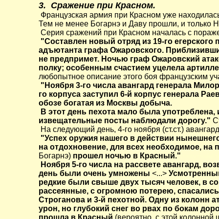
3. Сражение при Красном.
Французская армия при Красном уже находилась 
Тем не менее Богарнэ и Даву прошли, и только Н
Серия сражений при Красном началась с пораже
"Составлен новый отряд из 19-го егерского 
адъютанта графа Ожаровского. Приблизившис
не предпримет. Ночью граф Ожаровский атак
полку; особенным счастием уцелела артилл
любопытное описание этого боя французским уч
"Ноября 3-го числа авангард генерала Милор
го корпуса заступил 6-й корпус генерала Рае
обозе богатая из Москвы добыча.
В этот день пехота мало была употреблена, 
извещательные посты наблюдали дорогу."
С
На следующий день, 4-го ноября (ст.ст.) авангар
"Успех оружия нашего в действии нынешнег
на отдохновение, для всех необходимое, на
Богарнэ)
прошел ночью в Красный."
trinitymodel.
Ноября 5-го числа на рассвете авангард, воз
день были очень умножены
<...>
Усмотренный
редкие были свыше двух тысяч человек, в с
рассеянные, с огромною потерею, спасались
Строганова и 3-й пехотной. Одну из колонн а
урон, но глубокий снег во рвах по бокам дор
прошла в Красный
(вероятно, с этой колонной