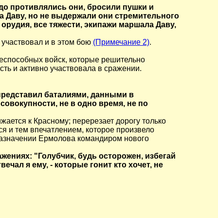
рдо противлялись они, бросили пушки и
 Даву, но не выдержали они стремительного
 орудия, все тяжести, экипажи маршала Даву,
з участвовал и в этом бою
(Примечание 2)
.
еспособных войск, которые решительно
сть и активно участвовала в сражении.
author is
редставил баталиями, данными в
совокупности, не в одно время, не по
жается к Красному; перерезает дорогу только
ся и тем впечатлением, которое произвело
назначении Ермолова командиром нового
ениях: "Голубчик, будь осторожен, избегай
чал я ему, - которые гонит кто хочет, не