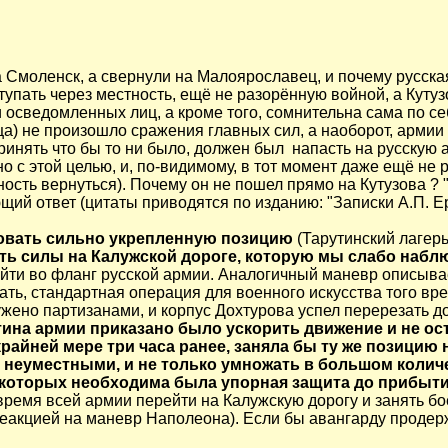
Смоленск, а свернули на Малоярославец, и почему русска
упать через местность, ещё не разорённую войной, а Кутуз
 осведомленных лиц, а кроме того, сомнительна сама по с
а) не произошло сражения главных сил, а наоборот, армии
нять что бы то ни было, должен был напасть на русскую а
с этой целью, и, по-видимому, в тот момент даже ещё не р
ость вернуться). Почему он не пошел прямо на Кутузова ? 
ий ответ (цитаты приводятся по изданию: "Записки А.П. Е
ковать сильно укрепленную позицию
(Тарутинский лагерь
ь силы на Калужской дороге, которую мы слабо наблю
йти во фланг русской армии. Аналогичный маневр описывае
зать, стандартная операция для военного искусства того вр
ено партизанами, и корпус Дохтурова успел перерезать до
на армии приказано было ускорить движение и не ост
райней мере три часа ранее, заняла бы ту же позицию 
 неуместными, и не только умножать в большом колич
, которых необходима была упорная защита до прибыт
ремя всей армии перейти на Калужскую дорогу и занять б
акцией на маневр Наполеона). Если бы авангарду продержа