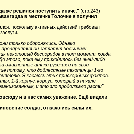
гда же решился поступить иначе."
(стр.243)
вангарда в местечке Толочне я получил
лся, поскольку активных действий требовал
заслуги.
 они только оборонялись. Однако
о предприятия он заплатил большими
зник некоторый беспорядок в тот момент, когда
о этого, пока ему приходилось без чьей-либо
а оживлённые атаки русских и на свои
ние потому, что доблестные пехотинцы 1-го
риятелю. Я касаюсь этих прискорбных фактов,
я. 1-й корпус, корпус, который в начале
ганизованным, и это зло продолжало расти"
овсюду и в нас самих уважение. Ещё видели
иновение солдат, отказались силы их,