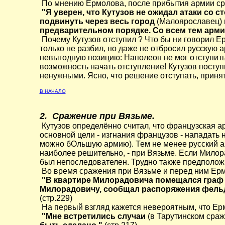
По мнению Ермолова, после прибытия армии сра
"Я уверен, что Кутузов не ожидал атаки со 
подвинуть через весь город
(Малоярославец)
предварительном порядке. Со всем тем армия
Почему Кутузов отступил ? Что бы ни говорил Ер
только не разбил, но даже не отбросил русскую
невыгодную позицию: Наполеон не мог отступить,
возможность начать отступление! Кутузов поступ
ненужными. Ясно, что решение отступать, прин
В НАЧАЛО
2. Сражение при Вязьме.
Кутузов определённо считал, что французская ар
основной цели - изгнания французов - нападать 
можно бОльшую армию). Тем не менее русский ав
наиболее решительно, - при Вязьме. Если Милора
был непоследователен. Трудно также предполож
Во время сражения при Вязьме и перед ним Ерм
"В квартире Милорадовича помещался граф Ос
Милорадовичу, сообщал распоряжения фельдм
(стр.229)
На первый взгляд кажется невероятным, что Ерм
"Мне встретились случаи
(в Тарутинском сраж